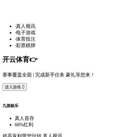
发
财
通
道
，球
场
争
霸
！开
云
10
万
奖
金
·
真
人
视
讯
·
电
子
游
戏
·
体
育
投
注
·
彩
票
棋
牌
开
云
体
育
👉️
赛
事
覆
盖
全
面
| 完
成
新
手
任
务
豪
礼
等
您
来
！
进
入
游
戏

九
游
娱
乐
真
人
首
存
68%
红
利
超
高
返
利
带
您
玩
转
真
人
视
讯