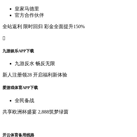
皇
家
马
德
里
官
方
合
作
伙
伴
全
站
返
利
限
时
回
归
彩
金
全
面
提
升
150%

九
游
娱
乐
A
P
P
下
载
九
游
反
水
畅
反
无
限
新
人
注
册
领
28
开
启
福
利
新
体
验
爱
游
戏
体
育
A
P
P
下
载
全
民
备
战
共
享
欧
洲
杯
盛
宴
2,888筑
梦
绿
茵
开
云
体
育
备
用
线
路