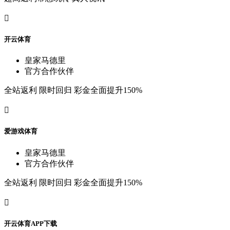

开
云
体
育
皇
家
马
德
里
官
方
合
作
伙
伴
全
站
返
利
限
时
回
归
彩
金
全
面
提
升
150%

爱
游
戏
体
育
皇
家
马
德
里
官
方
合
作
伙
伴
全
站
返
利
限
时
回
归
彩
金
全
面
提
升
150%

开
云
体
育
A
P
P
下
载