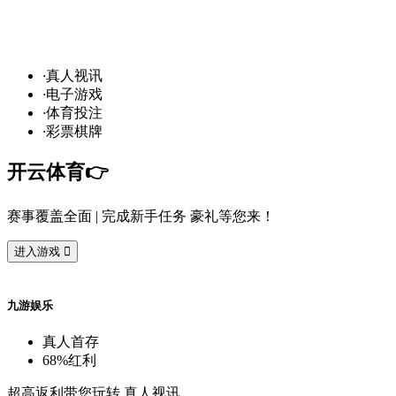
发
财
通
道
，球
场
争
霸
！开
云
10
万
奖
·
真
人
视
讯
·
电
子
游
戏
·
体
育
投
注
·
彩
票
棋
牌
开
云
体
育
👉️
赛
事
覆
盖
全
面
| 完
成
新
手
任
务
豪
礼
等
您
来
！
进
入
游
戏

九
游
娱
乐
真
人
首
存
68%
红
利
超
高
返
利
带
您
玩
转
真
人
视
讯